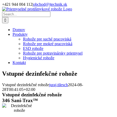
Skip
+421 944 004 112
|
obchod@jtechnik.sk
to
YouTube
LinkedIn
content
Search
for:
Domov
Produkty
Rohože pre suché pracoviská
Rohože pre mokré pracoviská
ESD rohože
Rohože pre potravinársky priemysel
Hygienické rohože
Kontakt
Vstupné dezinfekčné rohože
Vstupné dezinfekčné rohože
juraj.tilesch
2024-08-
28T00:41:05+02:00
Vstupné dezinfekčné rohože
346 Sani-Trax™