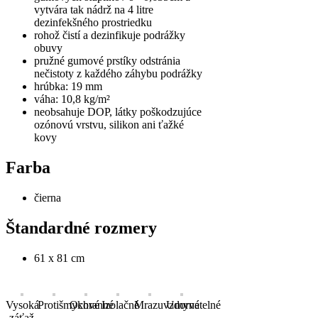
vytvára tak nádrž na 4 litre
dezinfekšného prostriedku
rohož čistí a dezinfikuje podrážky
obuvy
pružné gumové prstíky odstránia
nečistoty z každého záhybu podrážky
hrúbka: 19 mm
váha: 10,8 kg/m²
neobsahuje DOP, látky poškodzujúce
ozónovú vrstvu, silikon ani ťažké
kovy
Farba
čierna
Štandardné rozmery
61 x 81 cm
Vysoká
Protišmykové
Ochranné
Izolačné
Mrazuvzdorné
Umyvatelné
záťaž