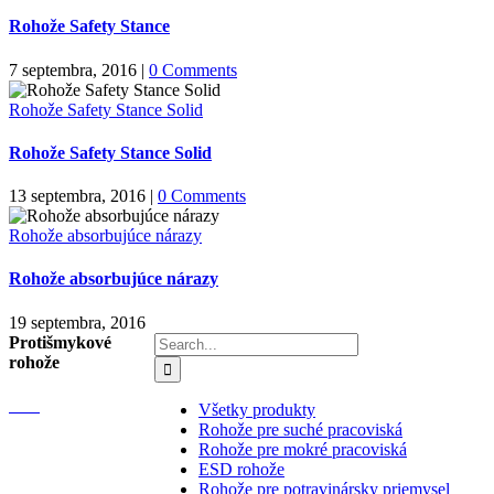
Rohože Safety Stance
7 septembra, 2016
|
0 Comments
Rohože Safety Stance Solid
Rohože Safety Stance Solid
13 septembra, 2016
|
0 Comments
Rohože absorbujúce nárazy
Rohože absorbujúce nárazy
19 septembra, 2016
Search
Protišmykové
for:
rohože
Všetky produkty
Rohože pre suché pracoviská
Rohože pre mokré pracoviská
ESD rohože
Rohože pre potravinársky priemysel