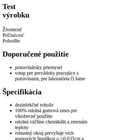
Test
výrobku
Životnosť
Priľnavosť
Pohodlie
Doporučené použitie
potravinársky priemysel
vstup pre prevádzky pracujúce s
potravinami, pre laboratória či šatne
Špecifikácia
dezinfekčné rohože
100% odolná gumová zmes pre
všeobecné použitie
odolná väčšine chemikálii a zmenám
teploty
robustný okraj prevyšuje vrch
gumových štuplíkov o >0,635cm a