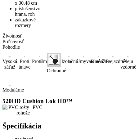
x 30,48 cm
príslušenstvo:
hrana, roh
zákazkové
rozmery
Životnosť
Priľnavosť
Pohodlie
Vysoká
Proti
Protišmykové
Izolačné
Umyvatelné
Drenážne
Prejazdné
Oleju
záťaž
únave
vzdorné
Ochranné
Modulárne
520HD Cushion Lok HD™
Špecifikácia