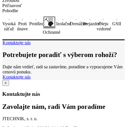
Životnosť
Priľnavosť
Pohodlie
Vysoká
Proti
Protišmykové
Izolačné
Drenážne
Prejazdné
Oleju
GSII
záťaž
únave
vzdorné
Ochranné
Kontaktujte nás
Potrebujete poradiť s výberom rohoží?
Dajte nám vedieť, radi sa zastavíme, poradíme a vypracujeme Vám
cenovú ponuku.
Kontaktujte nás
×
Kontaktujte nás
Zavolajte nám, radi Vám poradíme
JTECHNIK, s. r. o.