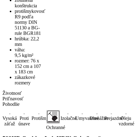
zosilnená
konštrukcia
protišmykovosť
R9 podľa
normy DIN
51130 a BG-
rule BGR181
hrúbka: 22,2
mm
váha:
9,5 kg/m²
rozmer: 76 x
152 cm a 107
x 183 cm
zákazkové
rozmery
Životnosť
Priľnavosť
Pohodlie
Vysoká
Proti
Protišmykové
Izolačné
Umyvatelné
Drenážne
Prejazdné
Oleju
záťaž
únave
vzdorné
Ochranné