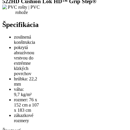
522HD Cushion Lok HD™ Grip Step®
Špecifikácia
zosilnená
konštrukcia
pokrytá
abrazívnou
vrstvou do
extrémne
klzkých
povrchov
hrúbka: 22,2
mm
váha:
9,7 kg/m²
rozmer: 76 x
152 cm a 107
x 183 cm
zákazkové
rozmery