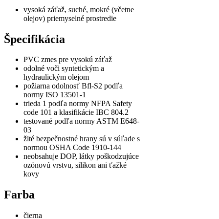
vysoká záťaž, suché, mokré (včetne
olejov) priemyselné prostredie
Špecifikácia
PVC zmes pre vysokú záťaž
odolné voči syntetickým a
hydraulickým olejom
požiarna odolnosť Bfl-S2 podľa
normy ISO 13501-1
trieda 1 podľa normy NFPA Safety
code 101 a klasifikácie IBC 804.2
testované podľa normy ASTM E648-
03
žlté bezpečnostné hrany sú v súľade s
normou OSHA Code 1910-144
neobsahuje DOP, látky poškodzujúce
ozónovú vrstvu, silikon ani ťažké
kovy
Farba
čierna