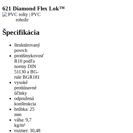
621 Diamond Flex Lok™
Špecifikácia
štruktúrovaný
povrch
protišmykovosť
R10 podľa
normy DIN
51130 a BG-
rule BGR181
vysoké
protiúnavné
účinky
odpružená
konštrukcia
hrúbka: 25
mm
váha: 9,7
kg/m²
rozmer: 30,48