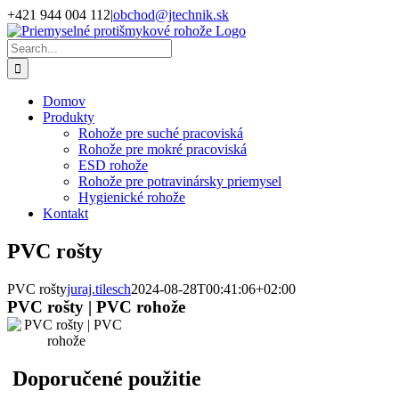
Skip
+421 944 004 112
|
obchod@jtechnik.sk
to
YouTube
LinkedIn
content
Search
for:
Domov
Produkty
Rohože pre suché pracoviská
Rohože pre mokré pracoviská
ESD rohože
Rohože pre potravinársky priemysel
Hygienické rohože
Kontakt
PVC rošty
PVC rošty
juraj.tilesch
2024-08-28T00:41:06+02:00
PVC rošty | PVC rohože
Doporučené použitie