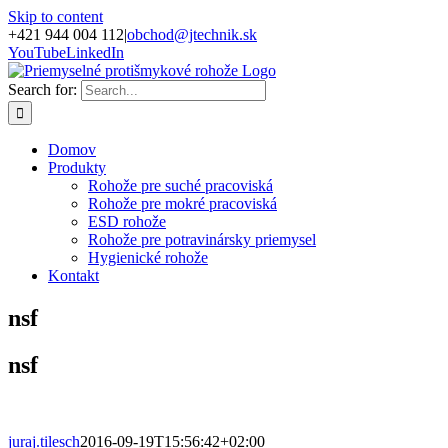
Skip to content
+421 944 004 112
|
obchod@jtechnik.sk
YouTube
LinkedIn
Search for:
Domov
Produkty
Rohože pre suché pracoviská
Rohože pre mokré pracoviská
ESD rohože
Rohože pre potravinársky priemysel
Hygienické rohože
Kontakt
nsf
nsf
juraj.tilesch
2016-09-19T15:56:42+02:00